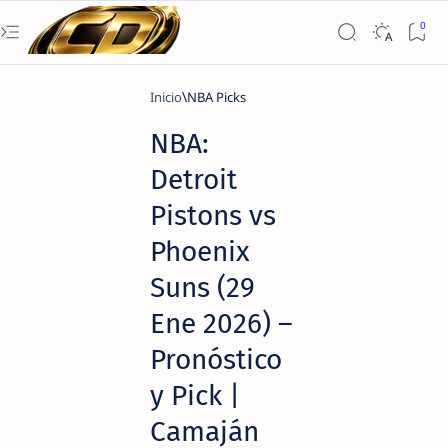
Inicio
NBA Picks
NBA:
Detroit
Pistons vs
Phoenix
Suns (29
Ene 2026) –
Pronóstico
y Pick |
Camaján