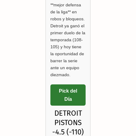
**mejor defensa
de la liga** en
robos y bloqueos.
Detroit ya ganó el
primer duelo de la
temporada (108-
105) y hoy tiene
la oportunidad de
barrer la serie
ante un equipo
diezmado.
Pick del
Día
DETROIT
PISTONS
-4.5 (-110)