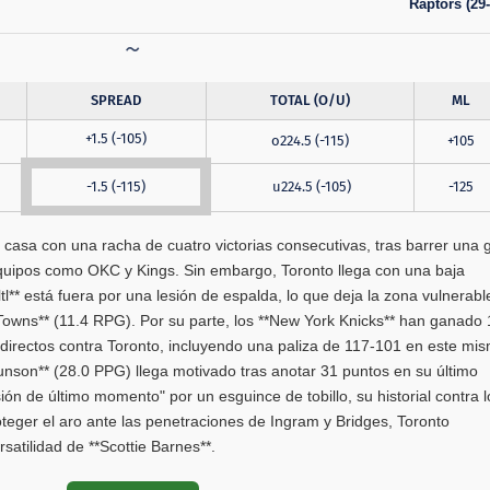
Raptors (29-
SPREAD
TOTAL (O/U)
ML
+1.5 (-105)
o224.5 (-115)
+105
-1.5 (-115)
u224.5 (-105)
-125
 casa con una racha de cuatro victorias consecutivas, tras barrer una g
quipos como OKC y Kings. Sin embargo, Toronto llega con una baja
ltl** está fuera por una lesión de espalda, lo que deja la zona vulnerabl
Towns** (11.4 RPG). Por su parte, los **New York Knicks** han ganado 
directos contra Toronto, incluyendo una paliza de 117-101 en este mi
unson** (28.0 PPG) llega motivado tras anotar 31 puntos en su último
ón de último momento" por un esguince de tobillo, su historial contra l
roteger el aro ante las penetraciones de Ingram y Bridges, Toronto
atilidad de **Scottie Barnes**.