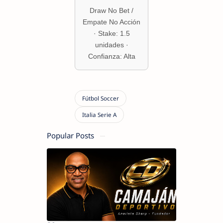
Draw No Bet /
Empate No Acción
· Stake: 1.5
unidades ·
Confianza: Alta
Popular Posts