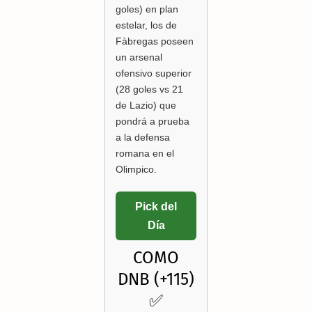
goles) en plan
estelar, los de
Fàbregas poseen
un arsenal
ofensivo superior
(28 goles vs 21
de Lazio) que
pondrá a prueba
a la defensa
romana en el
Olimpico.
Pick del
Día
COMO
DNB (+115)
✅