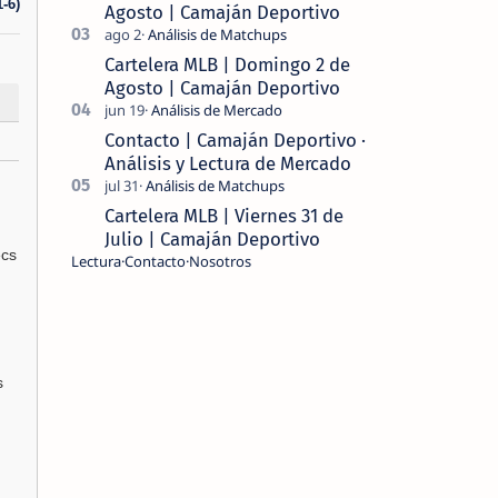
-6)
Agosto | Camaján Deportivo
Cartelera MLB | Domingo 2 de
Agosto | Camaján Deportivo
Contacto | Camaján Deportivo ·
Análisis y Lectura de Mercado
Cartelera MLB | Viernes 31 de
Julio | Camaján Deportivo
ecs
Lectura
Contacto
Nosotros
s