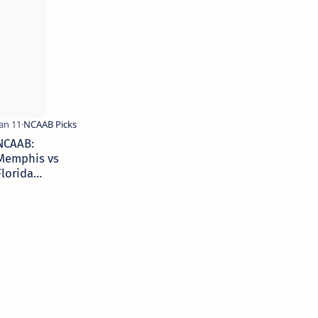
Camaján
Deportivo
NCAAB:
Memphis vs
Florida
Atlantic (11 de
enero, 2026) –
Predicción y
Pick | ¿Valor
en el Under?