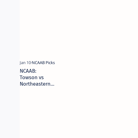
| Camaján
Deportivo
NCAAB:
Towson vs
Northeastern
(10 Ene 2026) –
Pronóstico y
Pick: Choque
de estilos en
Boston – ¿Por
qué las Bajas
son el mejor
valor?