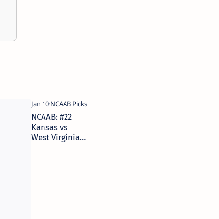
NCAAB: #22
Kansas vs
West Virginia
(10 Ene 2026) –
Pronóstico y
Pick: ¿Podrá
Kansas romper
el invicto local
de los
Mountaineers?