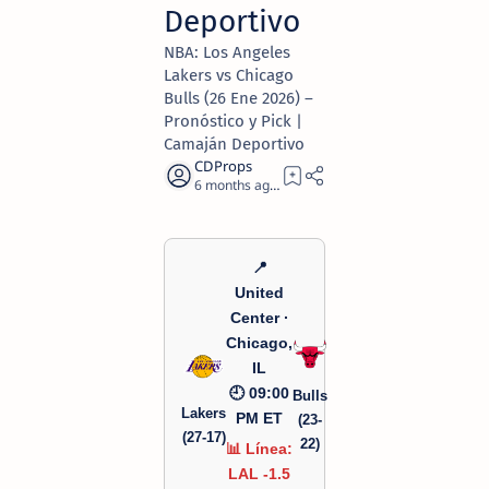
Deportivo
NBA: Los Angeles
Lakers vs Chicago
Bulls (26 Ene 2026) –
Pronóstico y Pick |
Camaján Deportivo
6 months ago
1
📍
United
Center ·
Chicago,
IL
🕘 09:00
Bulls
Lakers
PM ET
(23-
(27-17)
22)
📊 Línea:
LAL -1.5