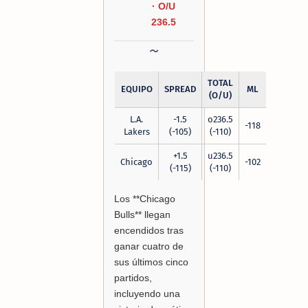
· O/U
236.5
TOTAL
EQUIPO
SPREAD
ML
(O/U)
L.A.
-1.5
o236.5
-118
Lakers
(-105)
(-110)
+1.5
u236.5
Chicago
-102
(-115)
(-110)
Los **Chicago
Bulls** llegan
encendidos tras
ganar cuatro de
sus últimos cinco
partidos,
incluyendo una