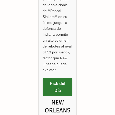
del doble-doble
de **Pascal
Siakam** en su
último juego, la
defensa de
Indiana permite
un alto volumen
de rebotes al rival
(47.3 por juego),
factor que New
Orleans puede
explotar.
Pick del
Día
NEW
ORLEANS