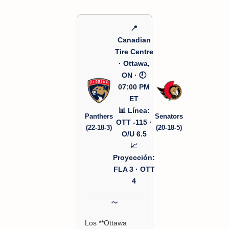
📍
Canadian
Tire Centre
· Ottawa,
ON · 🕘
07:00 PM
ET
📊 Línea:
Panthers
Senators
OTT -115 ·
(22-18-3)
(20-18-5)
O/U 6.5
📈
Proyección:
FLA 3 · OTT
4
Los **Ottawa