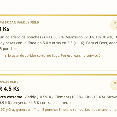
 AMERICAN FAMILY FIELD
⚠️
 Ks
 un coladero de ponches (Arias 38.9%, Manzardo 32.9%, Fry 30.4%, 
ay casas con la línea en 5.0 y otras en 5.5 (+116). Para el Over, agar
5 ponches.
 si lo usan de abridor corto, no llega. Por eso lean, no convicción.
FENWAY PARK
⚠️
4.5 Ks
acto extremo
: Vladdy (10.5% K), Clement (10.8%), Kirk (15.4%), Straw
9.9 K%) proyecta ~4.3 K contra ese lineup.
120) y Gray genera whiff; un 5 ponches limpio lo tumba. Lean de menor unid