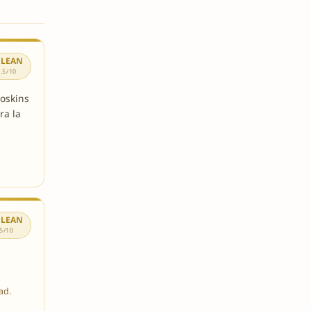
 LEAN
5.5/10
Hoskins
ra la
 LEAN
5/10
ad.