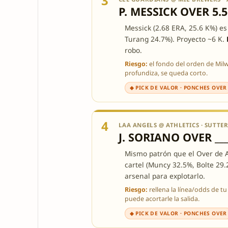
3
P. MESSICK OVER 5.5
Messick (2.68 ERA, 25.6 K%) es 
Turang 24.7%). Proyecto ~6 K.
robo.
Riesgo:
el fondo del orden de Milw
profundiza, se queda corto.
◆ PICK DE VALOR · PONCHES OVER
4
LAA ANGELS @ ATHLETICS · SUTTE
J. SORIANO OVER ___
Mismo patrón que el Over de 
cartel (Muncy 32.5%, Bolte 29.
arsenal para explotarlo.
Riesgo:
rellena la línea/odds de tu
puede acortarle la salida.
◆ PICK DE VALOR · PONCHES OVER