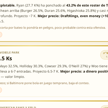
plotable.
Ryan (27.7 K%) ha ponchado al
43.2% de este roster de 
pchean arriba (Burger 26.5%, Duran 25.6%, Higashioka 25.8%) y casi 
rofundo. Proyecto ~7 K.
Mejor precio: DraftKings, even money (+1
.5.
orta por bateo lo pondría en peligro, poco probable contra esta ofensiva.
-MOBILE PARK
✅ 
5 Ks
6
ayo 32.5%, Holliday 30.3%, Cowser 29.3%, O'Neill 27%) y Woo tiene
lleva a 6-7 entradas. Proyecto 6.5-7 K.
Mejor precio: a dinero positi
 — valor limpio.
eos; si Baltimore pone bola en juego temprano, baja el conteo.
 AMERICAN FAMILY FIELD
✅ 