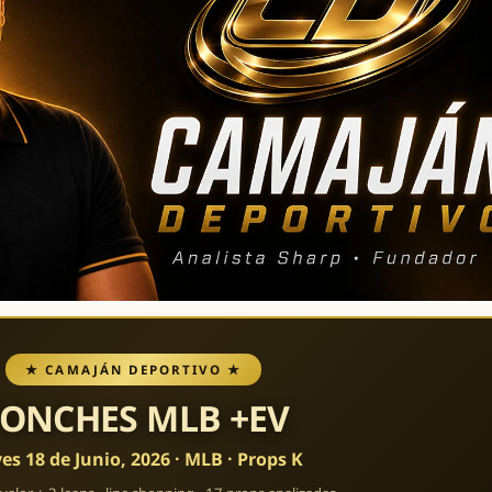
★ CAMAJÁN DEPORTIVO ★
ONCHES MLB +EV
es 18 de Junio, 2026 · MLB · Props K