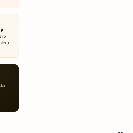
 y
nero
pleto
idad!