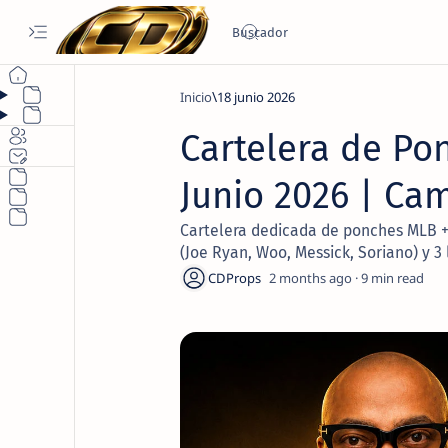
Inicio
18 junio 2026
Cartelera de Po
Junio 2026 | Ca
Cartelera dedicada de ponches MLB +
(Joe Ryan, Woo, Messick, Soriano) y 3 
2 months ago
9