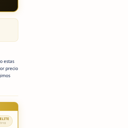
lo estas
or precio
gimos
 ELITE
7/10