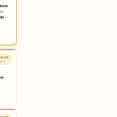
Texas
no
00)
—
VALOR
.5/10
vo
VALOR