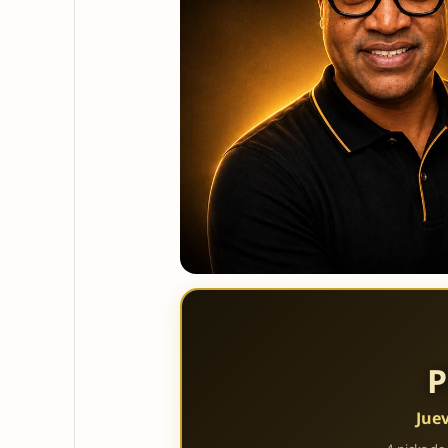
P
Juev