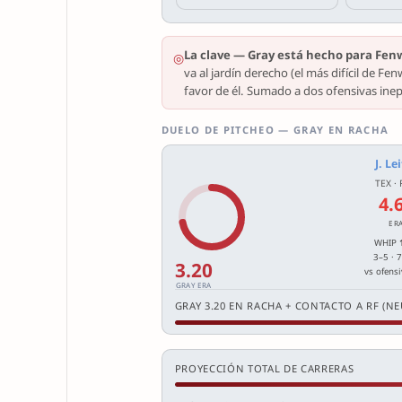
La clave — Gray está hecho para Fen
◎
va al jardín derecho (el más difícil de F
favor de él. Sumado a dos ofensivas inep
DUELO DE PITCHEO — GRAY EN RACHA
J. Le
TEX ·
4.
ER
WHIP
3–5 · 
3.20
vs ofens
GRAY ERA
GRAY 3.20 EN RACHA + CONTACTO A RF (N
PROYECCIÓN TOTAL DE CARRERAS