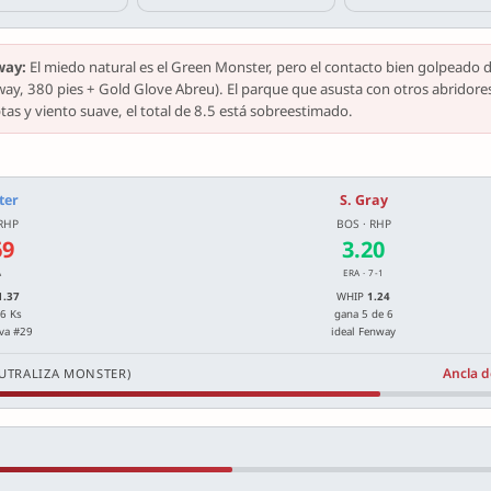
way:
El miedo natural es el Green Monster, pero el contacto bien golpeado 
enway, 380 pies + Gold Glove Abreu). El parque que asusta con otros abridore
tas y viento suave, el total de 8.5 está sobreestimado.
iter
S. Gray
 RHP
BOS · RHP
69
3.20
A
ERA · 7-1
1.37
WHIP
1.24
76 Ks
gana 5 de 6
iva #29
ideal Fenway
Ancla d
EUTRALIZA MONSTER)