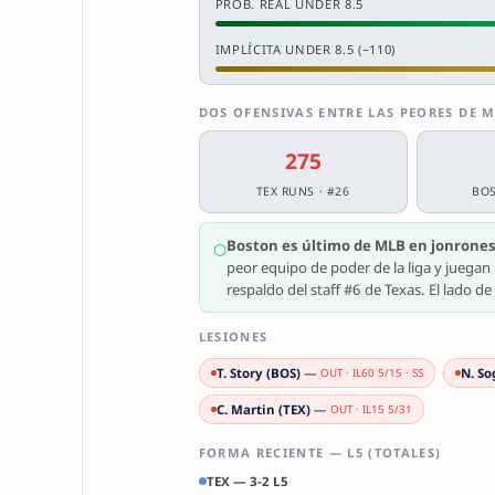
PROB. REAL UNDER 8.5
IMPLÍCITA UNDER 8.5 (−110)
DOS OFENSIVAS ENTRE LAS PEORES DE 
275
TEX RUNS · #26
BOS
Boston es último de MLB en jonrones 
⬡
peor equipo de poder de la liga y juegan 
respaldo del staff #6 de Texas. El lado 
LESIONES
T. Story (BOS)
—
N. So
OUT · IL60 5/15 · SS
C. Martin (TEX)
—
OUT · IL15 5/31
FORMA RECIENTE — L5 (TOTALES)
TEX — 3-2 L5