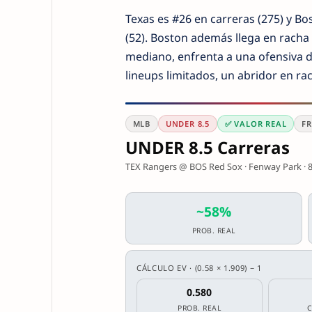
Texas es #26 en carreras (275) y Bo
(52). Boston además llega en racha 
mediano, enfrenta a una ofensiva de
lineups limitados, un abridor en rac
MLB
UNDER 8.5
✅ VALOR REAL
FR
UNDER 8.5 Carreras
TEX Rangers @ BOS Red Sox · Fenway Park · 8
~58%
PROB. REAL
CÁLCULO EV · (0.58 × 1.909) − 1
0.580
PROB. REAL