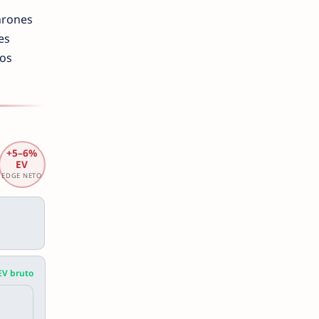
onrones
es
Dos
+5–6%
EV
EDGE NETO
EV bruto