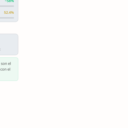
~58%
52.4%
E
 son el
 con el