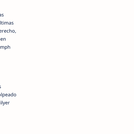
as
ltimas
derecho,
 en
7 mph
s
olpeado
ilyer