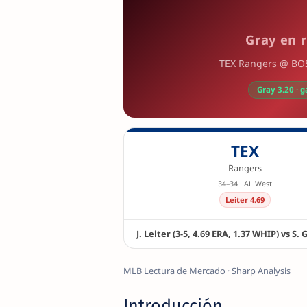
Gray en 
TEX Rangers @ BOS 
Gray 3.20 · g
TEX
Rangers
34–34 · AL West
Leiter 4.69
J. Leiter (3-5, 4.69 ERA, 1.37 WHIP) vs S.
MLB Lectura de Mercado · Sharp Analysis
Introducción