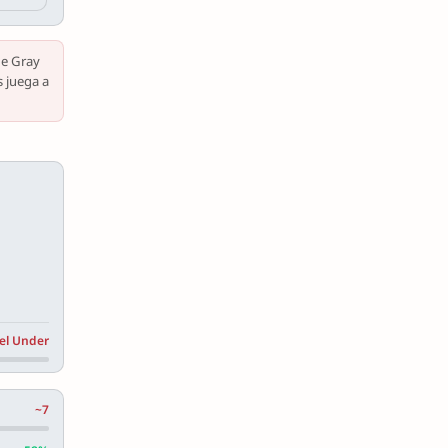
de Gray
s juega a
el Under
~7