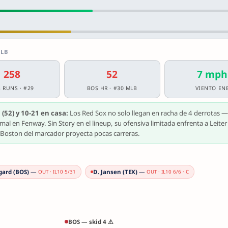
MLB
258
52
7 mph
 RUNS · #29
BOS HR · #30 MLB
VIENTO EN
(52) y 10-21 en casa:
Los Red Sox no solo llegan en racha de 4 derrotas —
mal en Fenway. Sin Story en el lineup, su ofensiva limitada enfrenta a Leiter
de Boston del marcador proyecta pocas carreras.
gard (BOS)
—
D. Jansen (TEX)
—
OUT · IL10 5/31
OUT · IL10 6/6 · C
BOS — skid 4 ⚠