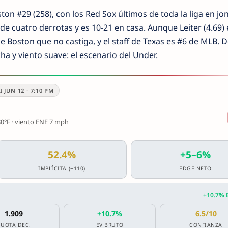
ston #29 (258), con los Red Sox últimos de toda la liga en j
de cuatro derrotas y es 10-21 en casa. Aunque Leiter (4.69) 
 Boston que no castiga, y el staff de Texas es #6 de MLB. 
ha y viento suave: el escenario del Under.
I JUN 12 · 7:10 PM
0°F · viento ENE 7 mph
52.4%
+5–6%
IMPLÍCITA (−110)
EDGE NETO
+10.7% 
1.909
+10.7%
6.5/10
CUOTA DEC.
EV BRUTO
CONFIANZA