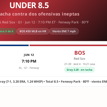
UNDER 8.5
racha contra dos ofensivas ineptas
Red Sox · G1 · Jun 12 · 7:10 PM ET · Fenway Park · 80°F
ana 5 de 6
BOS #30 MLB en HR
Viento ENE 7 mph
BOS
JUN 12
Red Sox
7:10 PM
27–39 · skid 4 · 10-21 casa
AL · G1 · Fenway
Gray 3.20 · en racha
 Gray (7-1, 3.20 ERA, 1.24 WHIP) • Total 8.5 • Fenway Park · 80°F · viento E