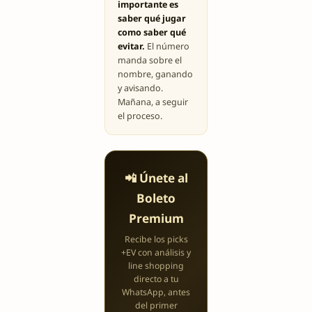
importante es
saber qué jugar
como saber qué
evitar.
El número
manda sobre el
nombre, ganando
y avisando.
Mañana, a seguir
el proceso.
📲 Únete al
Boleto
Premium
Recibe los picks
+EV con análisis y
line shopping
directo a tu
WhatsApp, antes
del primer