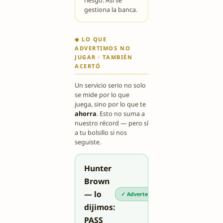
riesgo. Así se
gestiona la banca.
◆ LO QUE
ADVERTIMOS NO
JUGAR · TAMBIÉN
ACERTÓ
Un servicio serio no solo
se mide por lo que
juega, sino por lo que te
ahorra
. Esto no suma a
nuestro récord — pero sí
a tu bolsillo si nos
seguiste.
Hunter
Brown
— lo
✓ Advertencia acertada
dijimos:
PASS