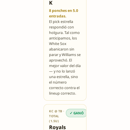
K
8 ponches en 5.0
entradas.
El pick estrella
respondió con
holgura. Tal como
anticipamos, los
White Sox
abanicaron sin
parar y Williams se
aprovechó. El
mejor valor del día
— y no lo lanzó
una estrella, sino
el número
correcto contra el
lineup correcto.
KC @ TB ·
✓ GANÓ
TOTAL
(1.5U)
Royals