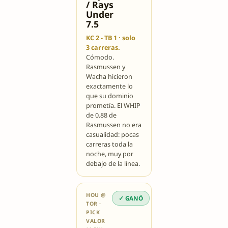
/ Rays
Under
7.5
KC 2 - TB 1 · solo
3 carreras.
Cómodo.
Rasmussen y
Wacha hicieron
exactamente lo
que su dominio
prometía. El WHIP
de 0.88 de
Rasmussen no era
casualidad: pocas
carreras toda la
noche, muy por
debajo de la línea.
HOU @
✓ GANÓ
TOR ·
PICK
VALOR