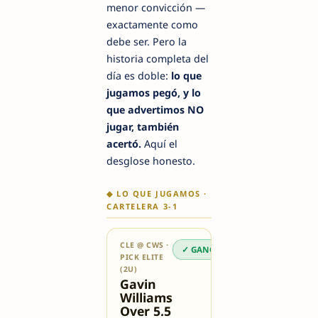
menor convicción —
exactamente como
debe ser. Pero la
historia completa del
día es doble:
lo que
jugamos pegó, y lo
que advertimos NO
jugar, también
acertó.
Aquí el
desglose honesto.
◆ LO QUE JUGAMOS ·
CARTELERA 3-1
CLE @ CWS ·
✓ GANÓ
PICK ELITE
(2U)
Gavin
Williams
Over 5.5