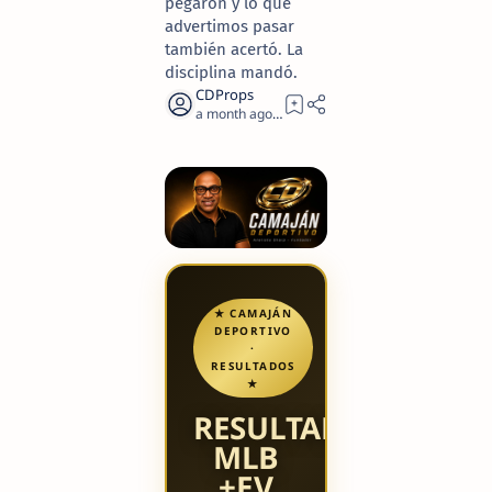
pegaron y lo que
advertimos pasar
también acertó. La
disciplina mandó.
a month ago
5
★ CAMAJÁN
DEPORTIVO
·
RESULTADOS
★
RESULTADOS
MLB
+EV