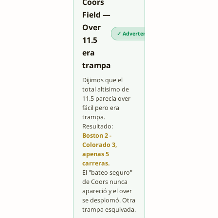
Coors
Field —
Over
✓ Advertencia acertada
11.5
era
trampa
Dijimos que el
total altísimo de
11.5 parecía over
fácil pero era
trampa.
Resultado:
Boston 2 -
Colorado 3,
apenas 5
carreras.
El "bateo seguro"
de Coors nunca
apareció y el over
se desplomó. Otra
trampa esquivada.