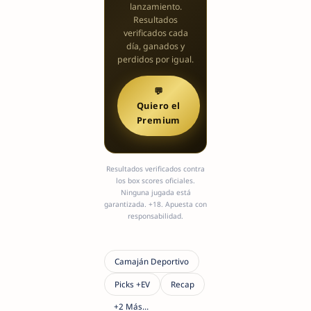
lanzamiento.
Resultados
verificados cada
día, ganados y
perdidos por igual.
💬
Quiero el
Premium
Resultados verificados contra
los box scores oficiales.
Ninguna jugada está
garantizada. +18. Apuesta con
responsabilidad.