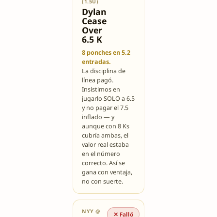
(1.5U)
Dylan
Cease
Over
6.5 K
8 ponches en 5.2
entradas.
La disciplina de
línea pagó.
Insistimos en
jugarlo SOLO a 6.5
y no pagar el 7.5
inflado — y
aunque con 8 Ks
cubría ambas, el
valor real estaba
en el número
correcto. Así se
gana con ventaja,
no con suerte.
NYY @
✕ Falló