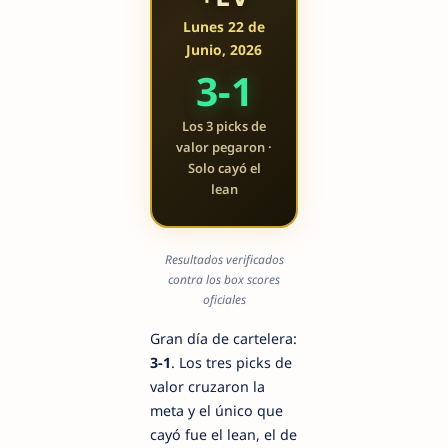
Lunes 22 de
Junio, 2026
3-1
Los 3 picks de
valor pegaron ·
Solo cayó el
lean
Resultados verificados
contra los box scores
oficiales
Gran día de cartelera:
3-1
. Los tres picks de
valor cruzaron la
meta y el único que
cayó fue el lean, el de