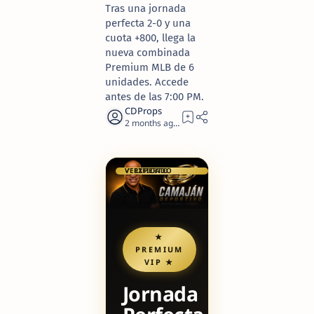
Tras una jornada
perfecta 2-0 y una
cuota +800, llega la
nueva combinada
Premium MLB de 6
unidades. Accede
antes de las 7:00 PM.
2 months ago
4
✓ EXPERTO VERIFICADO
★
PREMIUM
VIP ★
Jornada