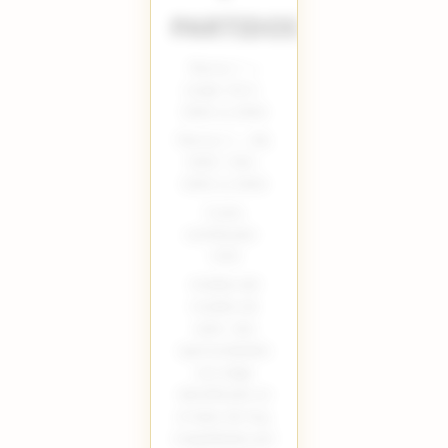
PARTIDOS
Pierna 1 —
Under XX.X ·
XXXX vs XXXX
Pierna 2 — ML
XXXX −XXX ·
XXXX vs XXXX
Cuota
combinada ·
+XXX
Análisis del
modelo de
valor: dos
oportunidades
con edge
identificado en
el slate de hoy,
respaldadas por