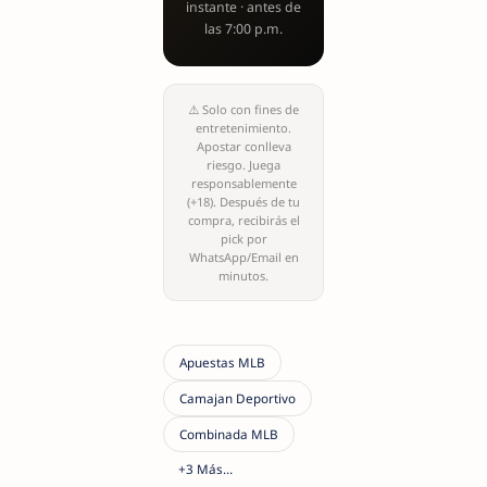
instante · antes de
las 7:00 p.m.
⚠️ Solo con fines de
entretenimiento.
Apostar conlleva
riesgo. Juega
responsablemente
(+18). Después de tu
compra, recibirás el
pick por
WhatsApp/Email en
minutos.