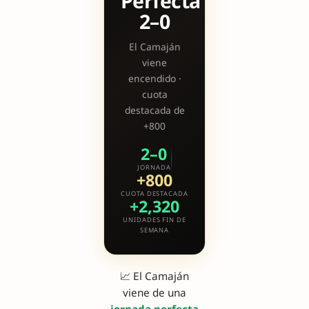
Perfecta
2–0
El Camaján
viene
encendido ·
cuota
destacada de
+800
2–0
JORNADA
+800
CUOTA DESTACADA
+2,320
UNIDADES FIN DE
SEMANA
📈 El Camaján
viene de una