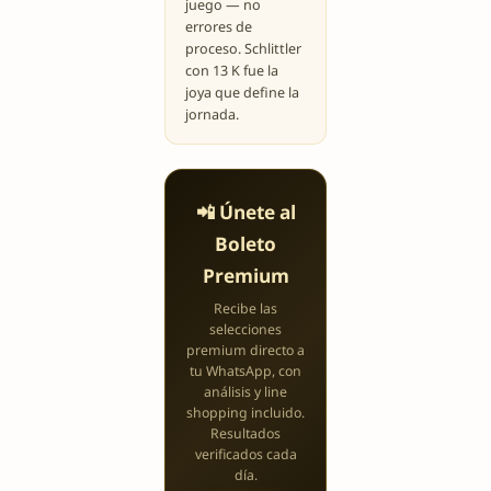
juego — no
errores de
proceso. Schlittler
con 13 K fue la
joya que define la
jornada.
📲 Únete al
Boleto
Premium
Recibe las
selecciones
premium directo a
tu WhatsApp, con
análisis y line
shopping incluido.
Resultados
verificados cada
día.