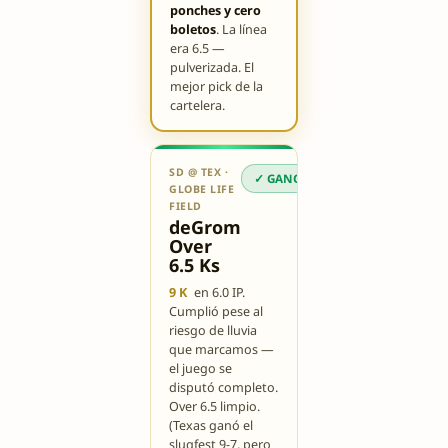
ponches y cero
boletos
. La línea
era 6.5 —
pulverizada. El
mejor pick de la
cartelera.
SD @ TEX ·
✓ GANÓ
GLOBE LIFE
FIELD
deGrom
Over
6.5 Ks
9 K
en 6.0 IP.
Cumplió pese al
riesgo de lluvia
que marcamos —
el juego se
disputó completo.
Over 6.5 limpio.
(Texas ganó el
slugfest 9-7, pero