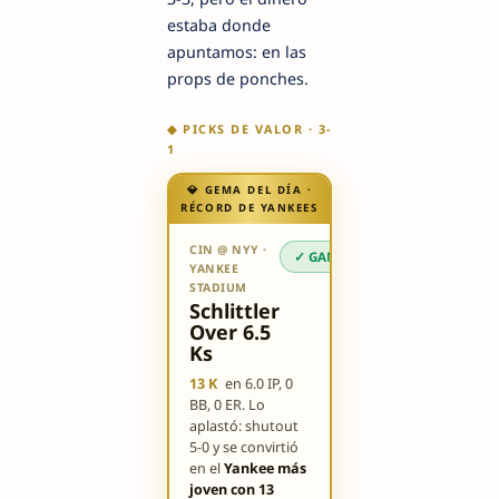
estaba donde
apuntamos: en las
props de ponches.
◆ PICKS DE VALOR · 3-
1
💎 GEMA DEL DÍA ·
RÉCORD DE YANKEES
CIN @ NYY ·
✓ GANÓ
YANKEE
STADIUM
Schlittler
Over 6.5
Ks
13 K
en 6.0 IP, 0
BB, 0 ER. Lo
aplastó: shutout
5-0 y se convirtió
en el
Yankee más
joven con 13