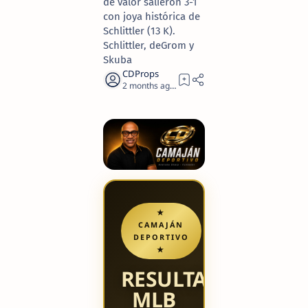
de valor salieron 3-1
con joya histórica de
Schlittler (13 K).
Schlittler, deGrom y
Skuba
2 months ago
5
★
CAMAJÁN
DEPORTIVO
★
RESULTADOS
MLB