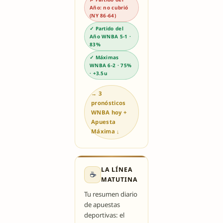
Año: no cubrió
(NY 86-64)
✓ Partido del
Año WNBA 5-1 ·
83%
✓ Máximas
WNBA 6-2 · 75%
· +3.5u
→ 3
pronósticos
WNBA hoy +
Apuesta
Máxima ↓
LA LÍNEA
☕
MATUTINA
Tu resumen diario
de apuestas
deportivas: el