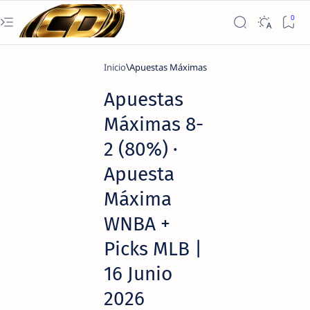
Inicio
Apuestas Máximas
Apuestas
Máximas 8-
2 (80%) ·
Apuesta
Máxima
WNBA +
Picks MLB |
16 Junio
2026