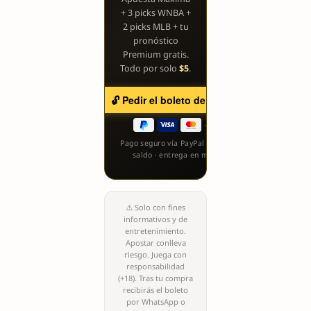
+ 3 picks WNBA +
2 picks MLB + tu
pronóstico
Premium gratis.
Todo por solo
$5
.
Pago seguro vía PayPal · tarjeta o
saldo · entrega en minutos
⚠️ Solo con fines
informativos y de
entretenimiento.
Apostar conlleva
riesgo. Juega con
responsabilidad
(+18). Tras tu compra
recibirás el boleto
por WhatsApp o