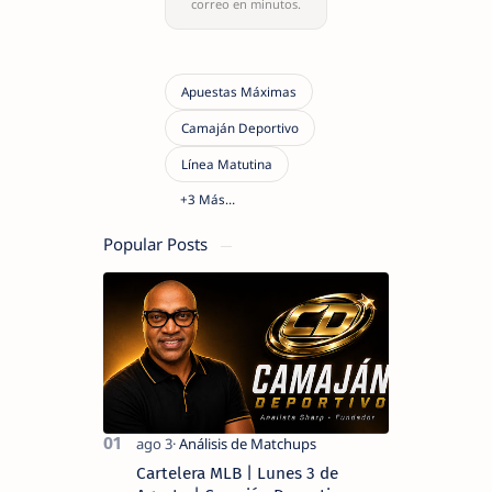
correo en minutos.
Popular Posts
Cartelera MLB | Lunes 3 de