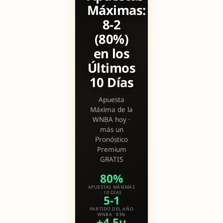
Máximas:
8-2
(80%)
en los
Últimos
10 Días
Apuesta
Máxima de la
WNBA hoy ·
más un
Pronóstico
Premium
GRATIS
80%
APUESTAS MÁXIMAS
· 10 DÍAS
5-1
PARTIDO DEL AÑO
WNBA · 83%
+4.5u