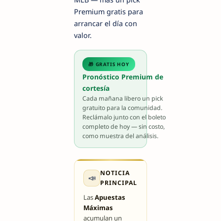
Premium gratis para
arrancar el día con
valor.
🎁 GRATIS HOY
Pronóstico Premium de
cortesía
Cada mañana libero un pick
gratuito para la comunidad.
Reclámalo junto con el boleto
completo de hoy — sin costo,
como muestra del análisis.
NOTICIA
📣
PRINCIPAL
Las
Apuestas
Máximas
acumulan un