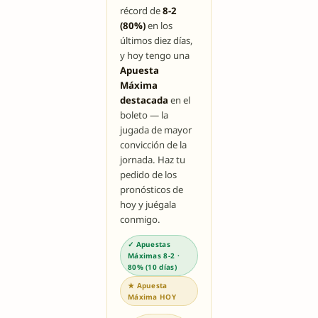
récord de
8-2
(80%)
en los
últimos diez días,
y hoy tengo una
Apuesta
Máxima
destacada
en el
boleto — la
jugada de mayor
convicción de la
jornada. Haz tu
pedido de los
pronósticos de
hoy y juégala
conmigo.
✓ Apuestas
Máximas 8-2 ·
80% (10 días)
★ Apuesta
Máxima HOY