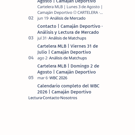
Agosto | Camaján Deportivo
Cartelera MLB | Lunes 3 de Agosto |
Camaján Deportivo ⚾ CARTELERA ·
MLB 2026 ⚾ MI LECTURA DEL DÍA …
Contacto | Camaján Deportivo ·
Análisis y Lectura de Mercado
Cartelera MLB | Viernes 31 de
Julio | Camaján Deportivo
Cartelera MLB | Domingo 2 de
Agosto | Camaján Deportivo
Calendario completo del WBC
2026 | Camaján Deportivo
Lectura
Contacto
Nosotros