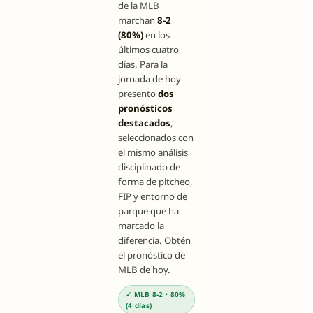
de la MLB
marchan
8-2
(80%)
en los
últimos cuatro
días. Para la
jornada de hoy
presento
dos
pronósticos
destacados
,
seleccionados con
el mismo análisis
disciplinado de
forma de pitcheo,
FIP y entorno de
parque que ha
marcado la
diferencia. Obtén
el pronóstico de
MLB de hoy.
✓ MLB 8-2 · 80%
(4 días)