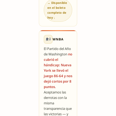
→ Disponible
en el boleto
completo de
hoy ↓
⛹️‍♀️
WNBA
El Partido del Año
de Washington
no
cubrió el
hándicap: Nueva
York se llevó el
juego 86-64 y nos
dejó cortos por 8
puntos.
Aceptamos las
derrotas con la
misma
transparencia que
las victorias — y