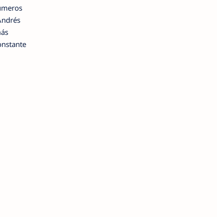
números
Andrés
más
onstante