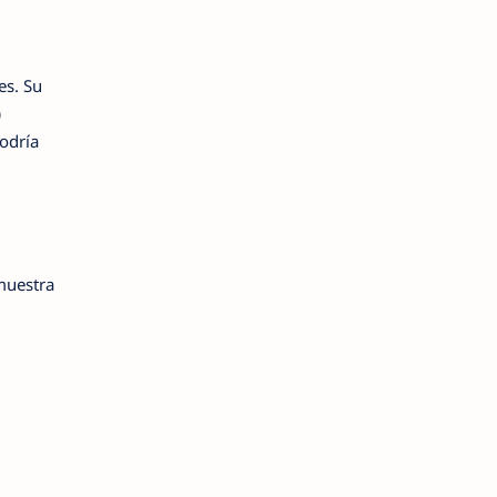
es. Su
)
odría
 muestra