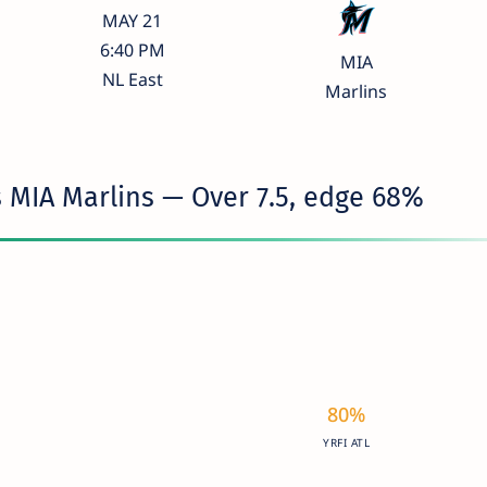
MAY 21
6:40 PM
MIA
NL East
Marlins
s MIA Marlins — Over 7.5, edge 68%
80%
YRFI ATL