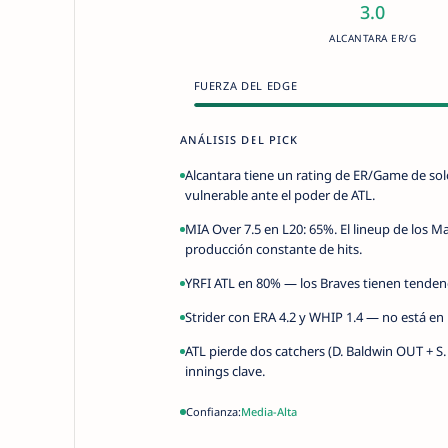
3.0
ALCANTARA ER/G
FUERZA DEL EDGE
ANÁLISIS DEL PICK
Alcantara tiene un rating de ER/Game de solo
vulnerable ante el poder de ATL.
MIA Over 7.5 en L20: 65%. El lineup de los Ma
producción constante de hits.
YRFI ATL en 80% — los Braves tienen tendencia
Strider con ERA 4.2 y WHIP 1.4 — no está en
ATL pierde dos catchers (D. Baldwin OUT + S.
innings clave.
Confianza:
Media-Alta