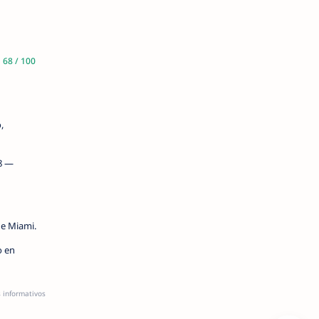
68 / 100
,
18 —
de Miami.
o en
s informativos