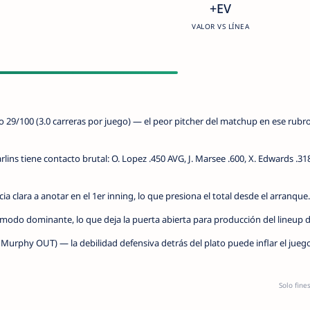
+EV
VALOR VS LÍNEA
 29/100 (3.0 carreras por juego) — el peor pitcher del matchup en ese rubro
rlins tiene contacto brutal: O. Lopez .450 AVG, J. Marsee .600, X. Edwards .3
 clara a anotar en el 1er inning, lo que presiona el total desde el arranque.
 modo dominante, lo que deja la puerta abierta para producción del lineup 
 Murphy OUT) — la debilidad defensiva detrás del plato puede inflar el jueg
Solo fine