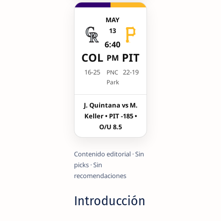
MAY
13
6:40
COL
PIT
PM
16-25
22-19
PNC
Park
J. Quintana vs M.
Keller • PIT -185 •
O/U 8.5
Contenido editorial · Sin
picks · Sin
recomendaciones
Introducción