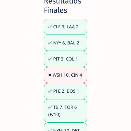
Resultados
Finales
✅ CLE 3, LAA 2
✅ NYY 6, BAL 2
✅ PIT 3, COL 1
❌ WSH 10, CIN 4
✅ PHI 2, BOS 1
✅ TB 7, TOR 6
(F/10)
✅ NYM 10, DET