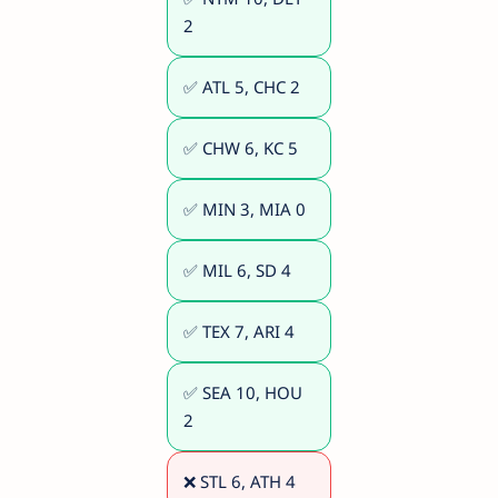
2
✅ ATL 5, CHC 2
✅ CHW 6, KC 5
✅ MIN 3, MIA 0
✅ MIL 6, SD 4
✅ TEX 7, ARI 4
✅ SEA 10, HOU
2
❌ STL 6, ATH 4