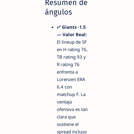
Resumen de
ángulos
✅ Giants -1.5
— Valor Real:
El lineup de SF
en H rating 76,
TB rating 93 y
R rating 76
enfrenta a
Lorenzen ERA
6.4 con
matchup F. La
ventaja
ofensiva es tan
clara que
sostiene el
spread incluso