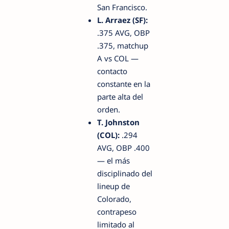
San Francisco.
L. Arraez (SF):
.375 AVG, OBP
.375, matchup
A vs COL —
contacto
constante en la
parte alta del
orden.
T. Johnston
(COL):
.294
AVG, OBP .400
— el más
disciplinado del
lineup de
Colorado,
contrapeso
limitado al