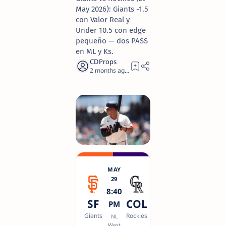
May 2026): Giants -1.5
con Valor Real y
Under 10.5 con edge
pequeño — dos PASS
en ML y Ks.
2 months ago
8
MAY
29
8:40
SF
COL
PM
Giants
Rockies
NL
West