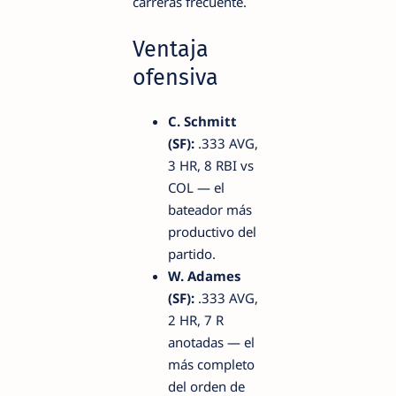
carreras frecuente.
Ventaja
ofensiva
C. Schmitt
(SF):
.333 AVG,
3 HR, 8 RBI vs
COL — el
bateador más
productivo del
partido.
W. Adames
(SF):
.333 AVG,
2 HR, 7 R
anotadas — el
más completo
del orden de