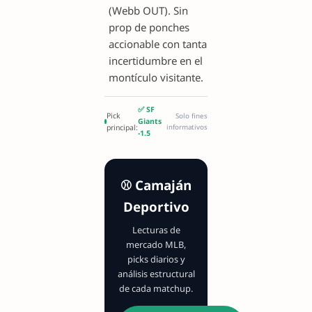
(Webb OUT). Sin
prop de ponches
accionable con tanta
incertidumbre en el
montículo visitante.
✅ SF
Pick
Solo fines
Giants
principal:
informativos
-1.5
⚾ Camaján
Deportivo
Lecturas de
mercado MLB,
picks diarios y
análisis estructural
de cada matchup.