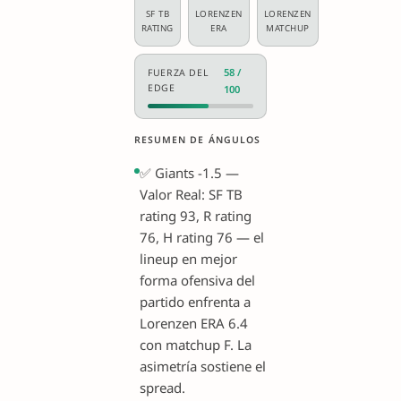
SF TB
LORENZEN
LORENZEN
RATING
ERA
MATCHUP
58 /
FUERZA DEL
EDGE
100
RESUMEN DE ÁNGULOS
✅ Giants -1.5 —
Valor Real: SF TB
rating 93, R rating
76, H rating 76 — el
lineup en mejor
forma ofensiva del
partido enfrenta a
Lorenzen ERA 6.4
con matchup F. La
asimetría sostiene el
spread.