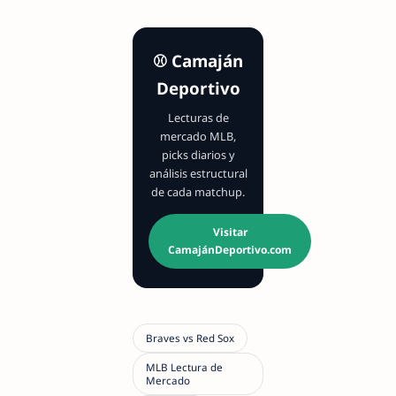
⚾ Camaján
Deportivo
Lecturas de
mercado MLB,
picks diarios y
análisis estructural
de cada matchup.
Visitar
CamajánDeportivo.com