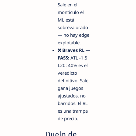
Sale en el
montículo el
ML está
sobrevalorado
— no hay edge
explotable.
❌ Braves RL —
PASS:
ATL -1.5
L20: 40% es el
veredicto
definitivo. Sale
gana juegos
ajustados, no
barridos. El RL
es una trampa
de precio.
Duelo de