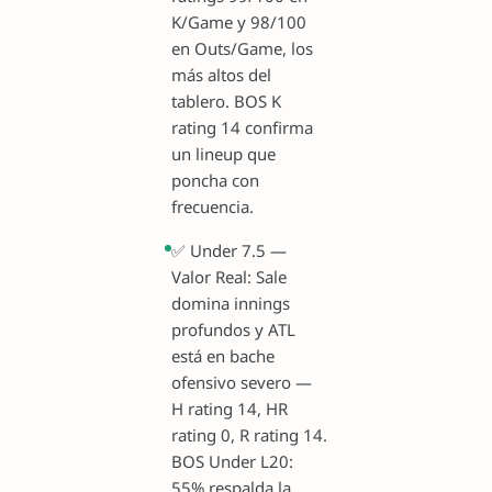
K/Game y 98/100
en Outs/Game, los
más altos del
tablero. BOS K
rating 14 confirma
un lineup que
poncha con
frecuencia.
✅ Under 7.5 —
Valor Real: Sale
domina innings
profundos y ATL
está en bache
ofensivo severo —
H rating 14, HR
rating 0, R rating 14.
BOS Under L20:
55% respalda la