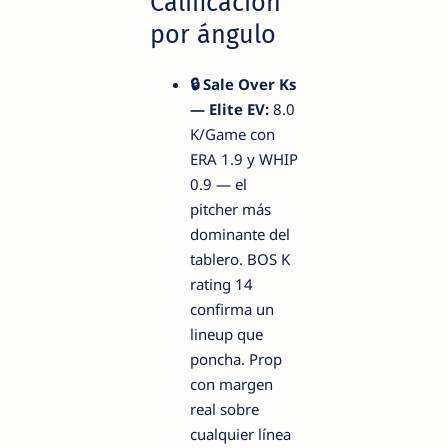
Calificación
por ángulo
🔒 Sale Over Ks
— Elite EV:
8.0
K/Game con
ERA 1.9 y WHIP
0.9 — el
pitcher más
dominante del
tablero. BOS K
rating 14
confirma un
lineup que
poncha. Prop
con margen
real sobre
cualquier línea