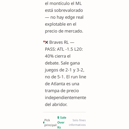
el montículo el ML
está sobrevalorado
— no hay edge real
explotable en el
precio de mercado.
❌ Braves RL —
PASS: ATL -1.5 L20:
40% cierra el
debate. Sale gana
juegos de 2-1 y 3-2,
no de 5-1. El run line
de Atlanta es una
trampa de precio
independientemente
del abridor.
🔒 Sale
Pick
Solo fines
Over
principal:
informativos
Ks