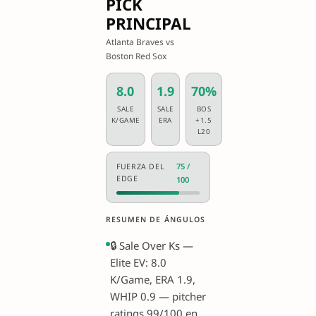
PICK
PRINCIPAL
Atlanta Braves vs
Boston Red Sox
8.0
1.9
70%
SALE
SALE
BOS
K/GAME
ERA
+1.5
L20
75 /
FUERZA DEL
EDGE
100
RESUMEN DE ÁNGULOS
🔒 Sale Over Ks —
Elite EV: 8.0
K/Game, ERA 1.9,
WHIP 0.9 — pitcher
ratings 99/100 en