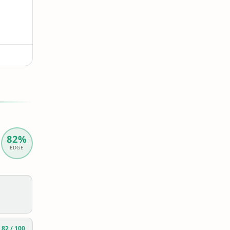
82%
EDGE
82 / 100