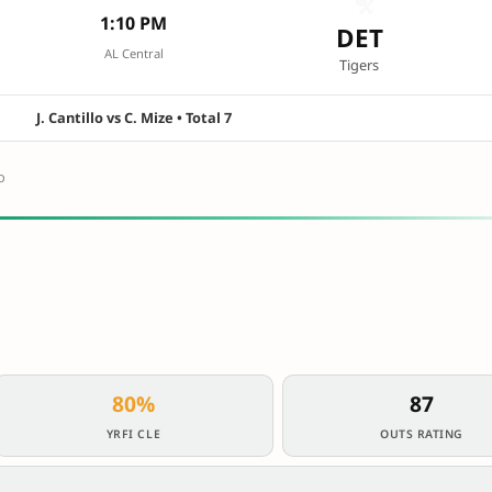
1:10 PM
DET
AL Central
Tigers
J. Cantillo vs C. Mize • Total 7
o
80%
87
YRFI CLE
OUTS RATING