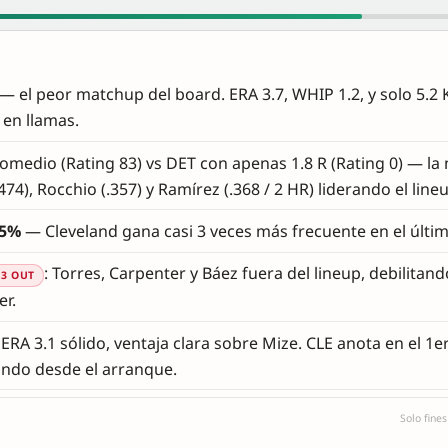
— el peor matchup del board. ERA 3.7, WHIP 1.2, y solo 5.2
 en llamas.
promedio (Rating 83) vs DET con apenas 1.8 R (Rating 0) — la
74), Rocchio (.357) y Ramírez (.368 / 2 HR) liderando el lineu
25%
— Cleveland gana casi 3 veces más frecuente en el últi
: Torres, Carpenter y Báez fuera del lineup, debilitand
 3 OUT
er.
RA 3.1 sólido, ventaja clara sobre Mize. CLE anota en el 1e
nando desde el arranque.
Solo fine