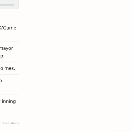
 K/Game
 mayor
p.
mo mes.
o
r inning
s informativos