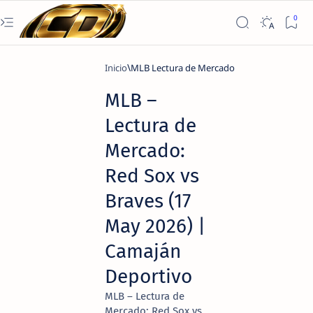
Inicio
MLB Lectura de Mercado
MLB –
Lectura de
Mercado:
Red Sox vs
Braves (17
May 2026) |
Camaján
Deportivo
MLB – Lectura de
Mercado: Red Sox vs