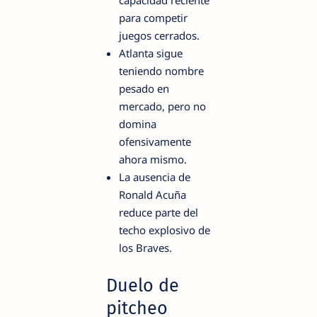
capacidad reciente
para competir
juegos cerrados.
Atlanta sigue
teniendo nombre
pesado en
mercado, pero no
domina
ofensivamente
ahora mismo.
La ausencia de
Ronald Acuña
reduce parte del
techo explosivo de
los Braves.
Duelo de
pitcheo