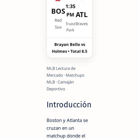
1:35
BOS
ATL
PM
Red
Braves
Truist
Sox
Park
Brayan Bello vs
Holmes • Total 8.5
MLB Lectura de
Mercado · Matchups
MLB · Camaján
Deportivo
Introducción
Boston y Atlanta se
cruzan en un
matchup donde el