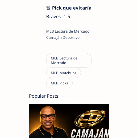
🚨
Pick que evitaría
Braves -1.5
MLB Lectura de Mercado ·
Camaján Deportivo
Popular Posts