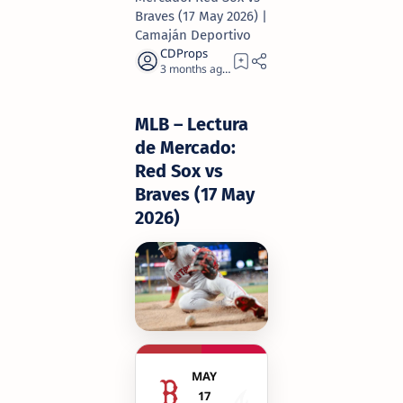
Braves (17 May 2026) |
Camaján Deportivo
3 months ago
2
MLB – Lectura
de Mercado:
Red Sox vs
Braves (17 May
2026)
MAY
17