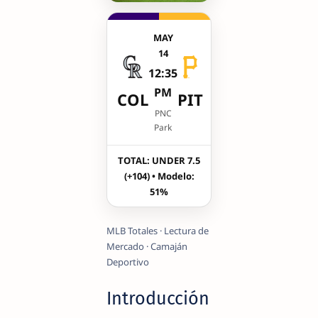
MAY
14
12:35
PM
COL
PIT
PNC
Park
TOTAL: UNDER 7.5
(+104) • Modelo:
51%
MLB Totales · Lectura de
Mercado · Camaján
Deportivo
Introducción