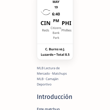
MAY
19
6:40
PM
CIN
PHI
Citizens
Reds
Phillies
Bank
Park
C. Burns vs J.
Luzardo • Total 8.5
MLB Lectura de
Mercado · Matchups
MLB · Camaján
Deportivo
Introducción
Este matchup