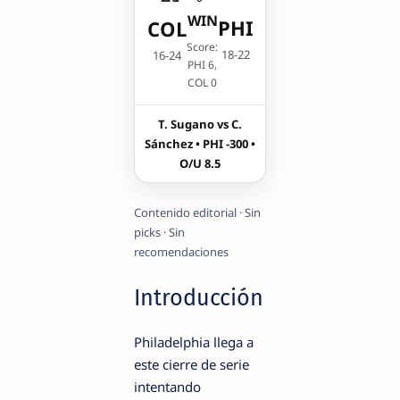
WIN
PHI
COL
Score:
18-22
16-24
PHI 6,
COL 0
T. Sugano vs C.
Sánchez • PHI -300 •
O/U 8.5
Contenido editorial · Sin
picks · Sin
recomendaciones
Introducción
Philadelphia llega a
este cierre de serie
intentando