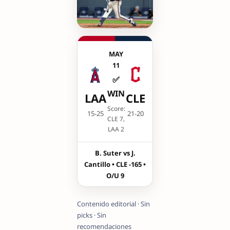
MAY
11
✅
WIN
LAA
CLE
Score:
15-25
21-20
CLE 7,
LAA 2
B. Suter vs J.
Cantillo • CLE -165 •
O/U 9
Contenido editorial · Sin
picks · Sin
recomendaciones