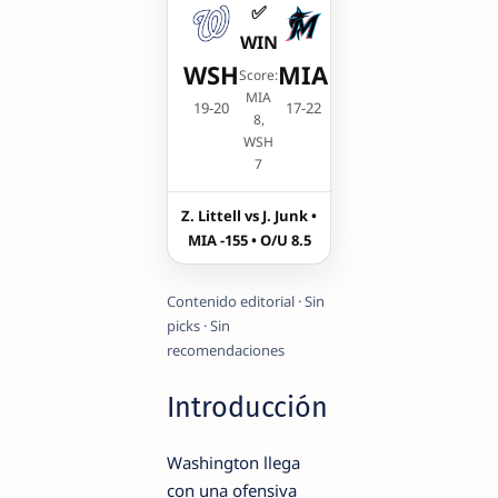
✅
WIN
WSH
MIA
Score:
MIA
19-20
17-22
8,
WSH
7
Z. Littell vs J. Junk •
MIA -155 • O/U 8.5
Contenido editorial · Sin
picks · Sin
recomendaciones
Introducción
Washington llega
con una ofensiva