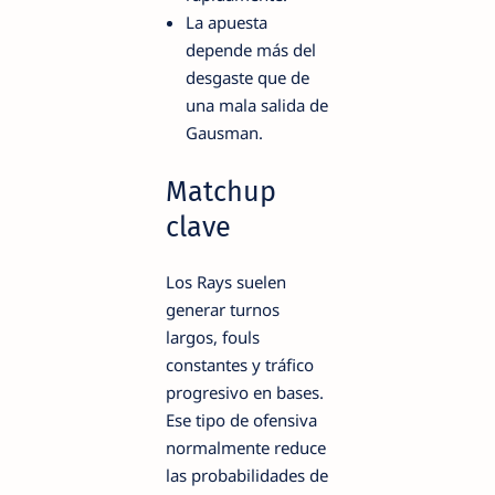
La apuesta
depende más del
desgaste que de
una mala salida de
Gausman.
Matchup
clave
Los Rays suelen
generar turnos
largos, fouls
constantes y tráfico
progresivo en bases.
Ese tipo de ofensiva
normalmente reduce
las probabilidades de