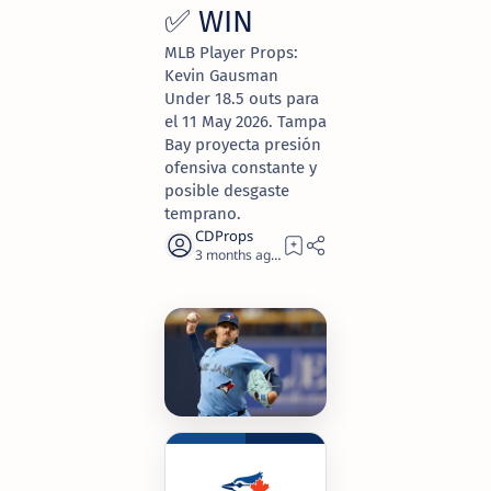
✅ WIN
MLB Player Props:
Kevin Gausman
Under 18.5 outs para
el 11 May 2026. Tampa
Bay proyecta presión
ofensiva constante y
posible desgaste
temprano.
3 months ago
2