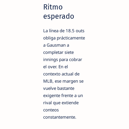
Ritmo
esperado
La línea de 18.5 outs
obliga prácticamente
a Gausman a
completar siete
innings para cobrar
el over. En el
contexto actual de
MLB, ese margen se
vuelve bastante
exigente frente a un
rival que extiende
conteos
constantemente.