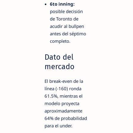
6to inning:
posible decisión
de Toronto de
acudir al bullpen
antes del séptimo
completo.
Dato del
mercado
El break-even de la
línea (-160) ronda
61.5%, mientras el
modelo proyecta
aproximadamente
64% de probabilidad
para el under.