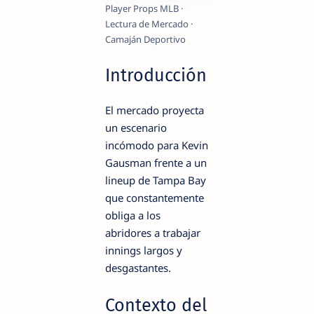
Player Props MLB ·
Lectura de Mercado ·
Camaján Deportivo
Introducción
El mercado proyecta
un escenario
incómodo para Kevin
Gausman frente a un
lineup de Tampa Bay
que constantemente
obliga a los
abridores a trabajar
innings largos y
desgastantes.
Contexto del