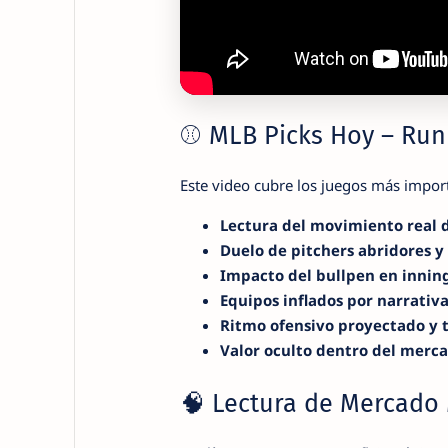
⚾ MLB Picks Hoy – Run
Este video cubre los juegos más impor
Lectura del movimiento real 
Duelo de pitchers abridores 
Impacto del bullpen en inning
Equipos inflados por narrativ
Ritmo ofensivo proyectado y t
Valor oculto dentro del merc
🧠 Lectura de Mercado