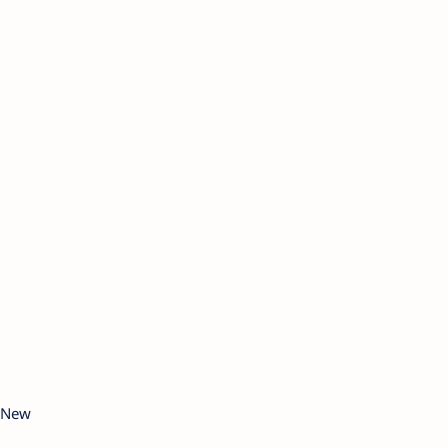
e New