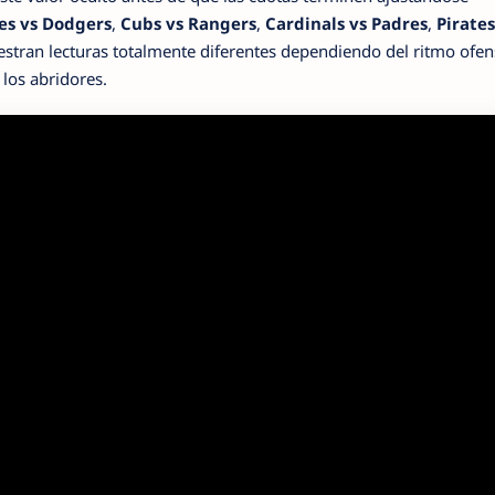
es vs Dodgers
,
Cubs vs Rangers
,
Cardinals vs Padres
,
Pirates
tran lecturas totalmente diferentes dependiendo del ritmo ofen
 los abridores.