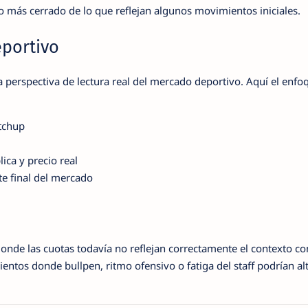
más cerrado de lo que reflejan algunos movimientos iniciales.
portivo
a perspectiva de lectura real del mercado deportivo. Aquí el enfo
tchup
ica y precio real
te final del mercado
donde las cuotas todavía no reflejan correctamente el contexto c
entos donde bullpen, ritmo ofensivo o fatiga del staff podrían al