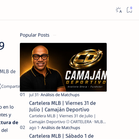
Popular Posts
9
 MLB de
Cartelera MLB | Viernes 31 de
o en lo
Julio | Camaján Deportivo
ntes y
Cartelera MLB | Viernes 31 de Julio |
Camaján Deportivo ⚾ CARTELERA · MLB
ctura de
2026 ⚾ MI LECTURA DEL DÍA …
 del
Cartelera MLB | Sábado 1 de