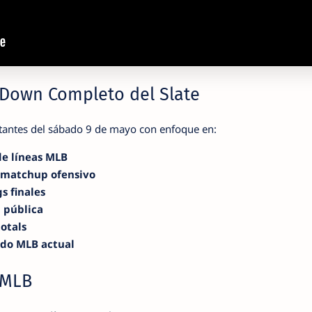
Down Completo del Slate
tantes del sábado 9 de mayo con enfoque en:
de líneas MLB
y matchup ofensivo
s finales
a pública
otals
ado MLB actual
 MLB