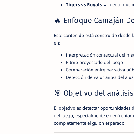
Tigers vs Royals
→ juego mucho 
🔥 Enfoque Camaján De
Este contenido está construido desde l
en:
Interpretación contextual del ma
Ritmo proyectado del juego
Comparación entre narrativa públ
Detección de valor antes del ajus
🎯 Objetivo del análisis
El objetivo es detectar oportunidades 
del juego, especialmente en enfrentami
completamente el guion esperado.